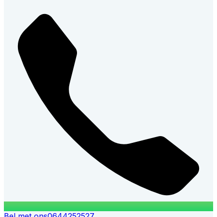
Bel met ons
0644252527