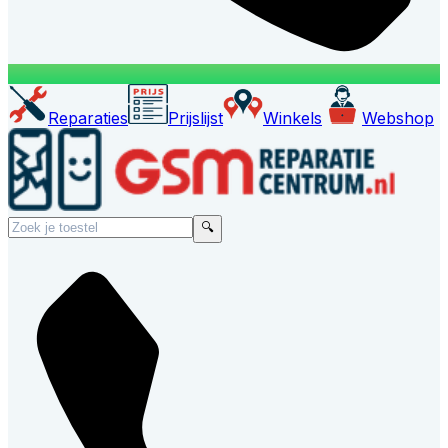
Reparaties
Prijslijst
Winkels
Webshop
🔍