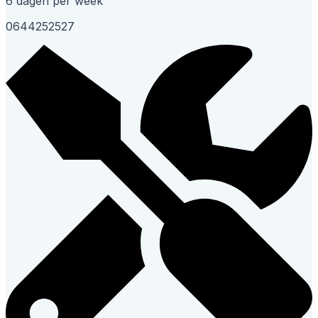
6 dagen per week
0644252527