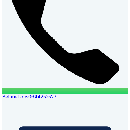
Bel met ons
0644252527