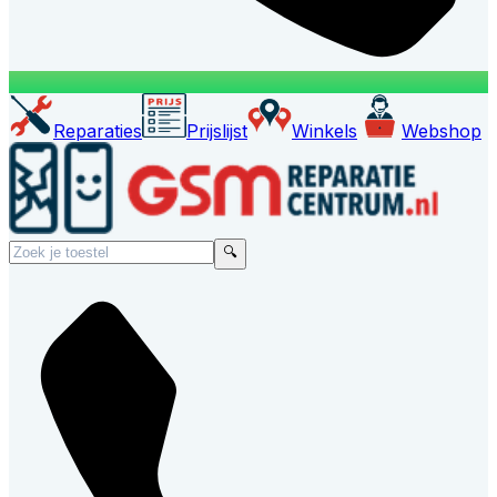
Reparaties
Prijslijst
Winkels
Webshop
🔍