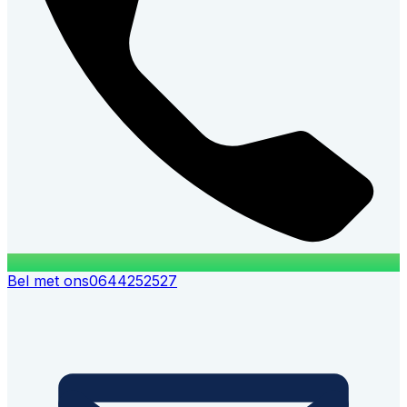
Bel met ons
0644252527