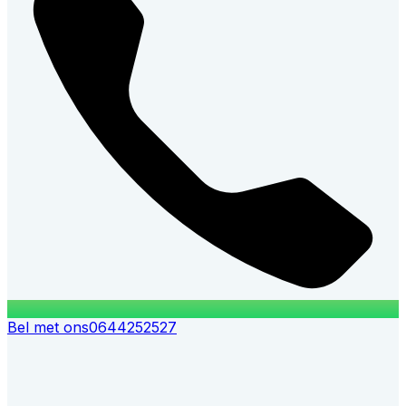
Bel met ons
0644252527