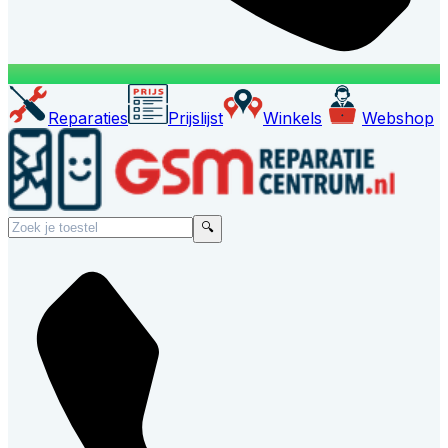
Reparaties
Prijslijst
Winkels
Webshop
🔍