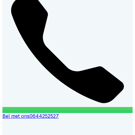
Bel met ons
0644252527