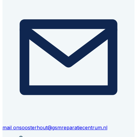
mail ons
oosterhout@gsmreparatiecentrum.nl