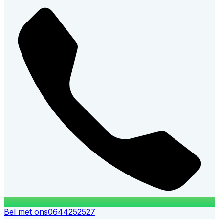
Bel met ons
0644252527