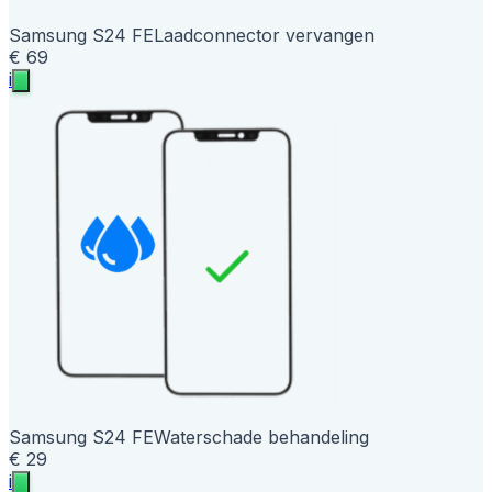
Samsung S24 FE
Laadconnector vervangen
€ 69
i
Samsung S24 FE
Waterschade behandeling
€ 29
i