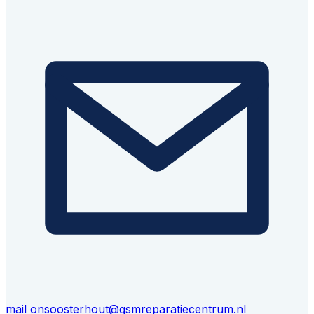
mail ons
oosterhout@gsmreparatiecentrum.nl