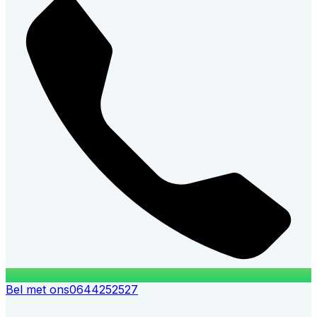
Bel met ons
0644252527