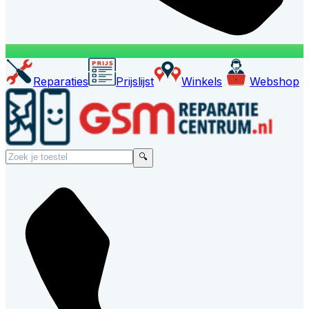
Reparaties
Prijslijst
Winkels
Webshop
🔍