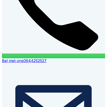
Bel met ons
0644252527