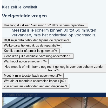
Kies zelf je kwaliteit
Veelgestelde vragen
Hoe lang duurt een Samsung S22 Ultra scherm reparatie?
−
Meestal is je scherm binnen 30 tot 60 minuten
vervangen, mits het onderdeel op voorraad is.
Blijft mijn data behouden tijdens de reparatie?
+
Welke garantie krijg ik op de reparatie?
+
Kan ik zonder afspraak langskomen?
+
Gebruiken jullie originele Samsung-onderdelen?
+
Wat houdt no-cure-no-pay in?
+
Hoe weet ik of mijn frame nog recht genoeg is voor een scherm zonder
frame?
+
Moet ik mijn toestel back-uppen vooraf?
+
Wat als er meerdere onderdelen kapot zijn?
+
Zijn er kosten verbonden aan een diagnose?
+
Locatie Oosterhout