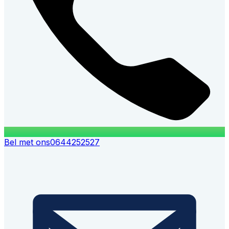
Bel met ons
0644252527