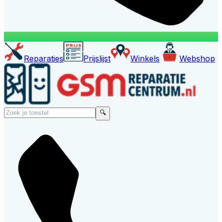
Reparaties
Prijslijst
Winkels
Webshop
🔍