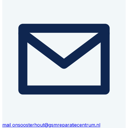
mail ons
oosterhout@gsmreparatiecentrum.nl