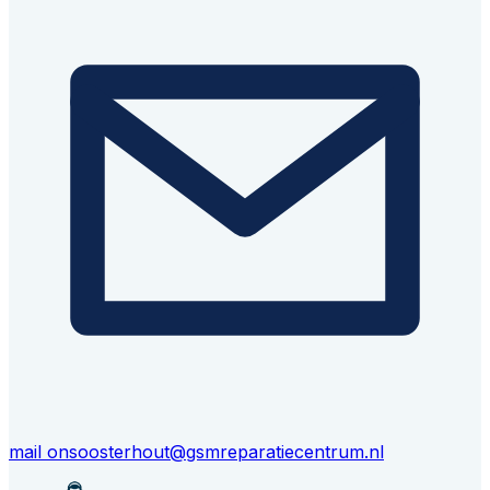
mail ons
oosterhout@gsmreparatiecentrum.nl