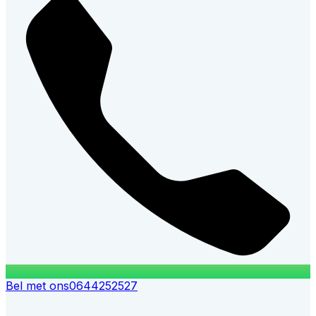
Bel met ons
0644252527