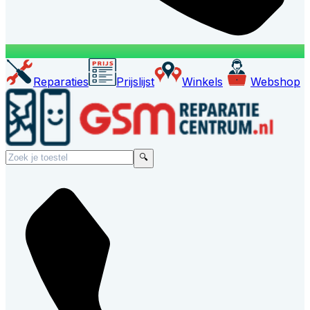
Reparaties
Prijslijst
Winkels
Webshop
🔍