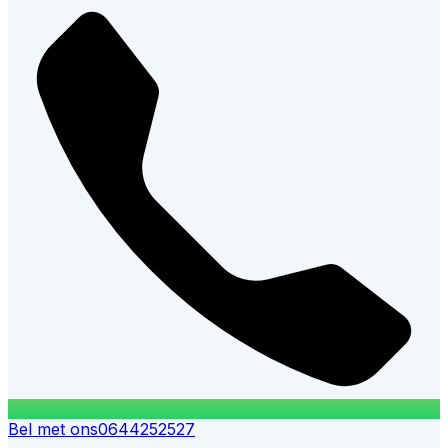
Bel met ons
0644252527