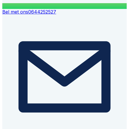
Bel met ons
0644252527