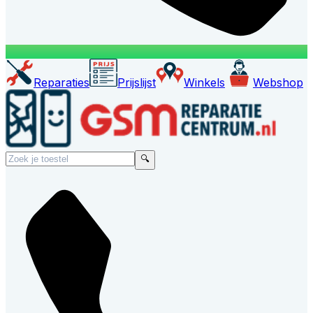
Reparaties
Prijslijst
Winkels
Webshop
🔍