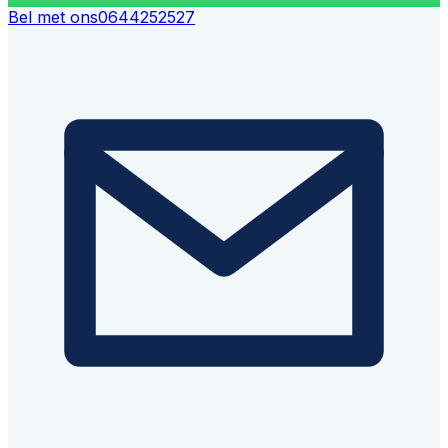
Bel met ons
0644252527