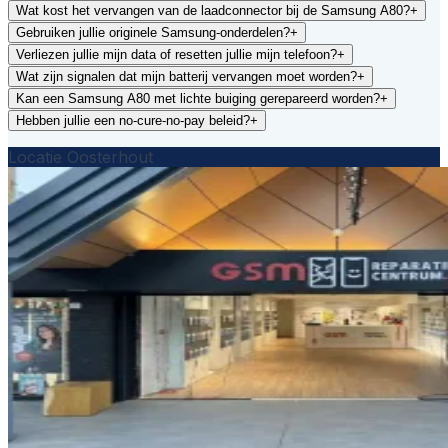
Wat kost het vervangen van de laadconnector bij de Samsung A80?
+
Gebruiken jullie originele Samsung-onderdelen?
+
Verliezen jullie mijn data of resetten jullie mijn telefoon?
+
Wat zijn signalen dat mijn batterij vervangen moet worden?
+
Kan een Samsung A80 met lichte buiging gerepareerd worden?
+
Hebben jullie een no-cure-no-pay beleid?
+
Locatie Oosterhout