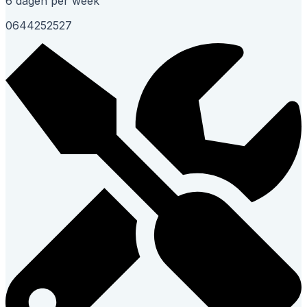
6 dagen per week
0644252527