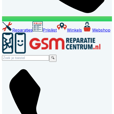
Reparaties
Prijslijst
Winkels
Webshop
🔍