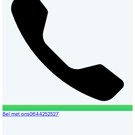
Bel met ons
0644252527