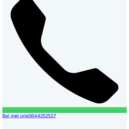
Bel met ons
0644252527