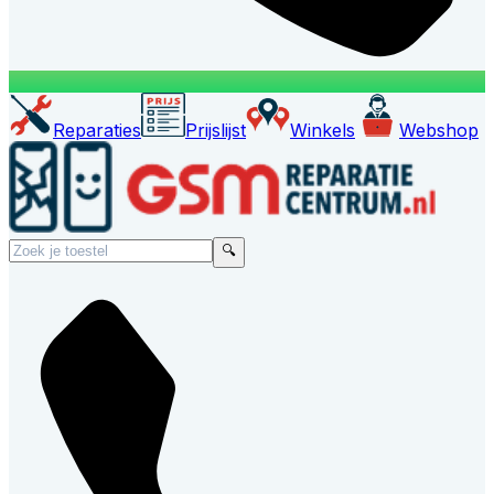
Reparaties
Prijslijst
Winkels
Webshop
🔍