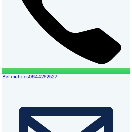
Bel met ons
0644252527