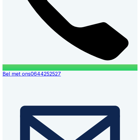
Bel met ons
0644252527