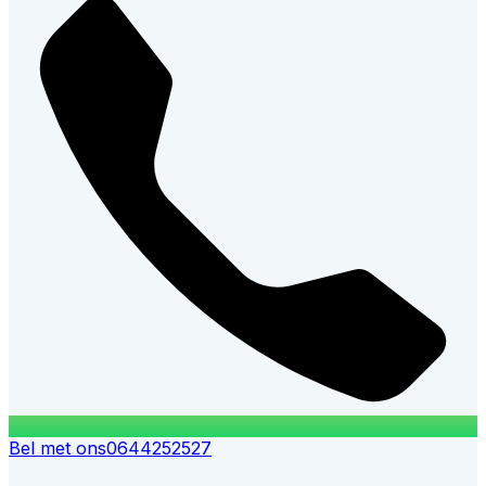
Bel met ons
0644252527