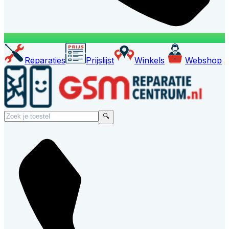
Reparaties
Prijslijst
Winkels
Webshop
🔍