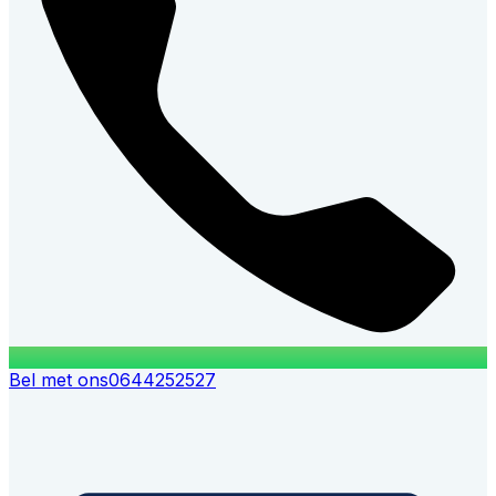
Bel met ons
0644252527