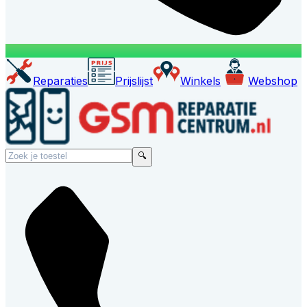
Reparaties
Prijslijst
Winkels
Webshop
🔍