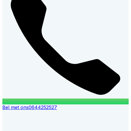
Bel met ons
0644252527