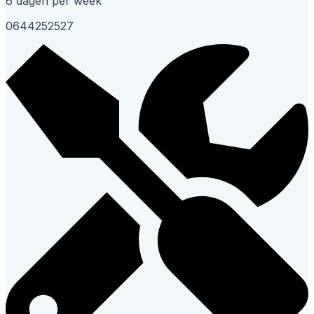
6 dagen per week
0644252527