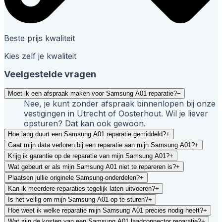
Beste prijs kwaliteit
Kies zelf je kwaliteit
Veelgestelde vragen
Moet ik een afspraak maken voor Samsung A01 reparatie?
−
Nee, je kunt zonder afspraak binnenlopen bij onze
vestigingen in Utrecht of Oosterhout. Wil je liever
opsturen? Dat kan ook gewoon.
Hoe lang duurt een Samsung A01 reparatie gemiddeld?
+
Gaat mijn data verloren bij een reparatie aan mijn Samsung A01?
+
Krijg ik garantie op de reparatie van mijn Samsung A01?
+
Wat gebeurt er als mijn Samsung A01 niet te repareren is?
+
Plaatsen jullie originele Samsung-onderdelen?
+
Kan ik meerdere reparaties tegelijk laten uitvoeren?
+
Is het veilig om mijn Samsung A01 op te sturen?
+
Hoe weet ik welke reparatie mijn Samsung A01 precies nodig heeft?
+
Wat zijn de kosten van een Samsung A01 laadconnector reparatie?
+