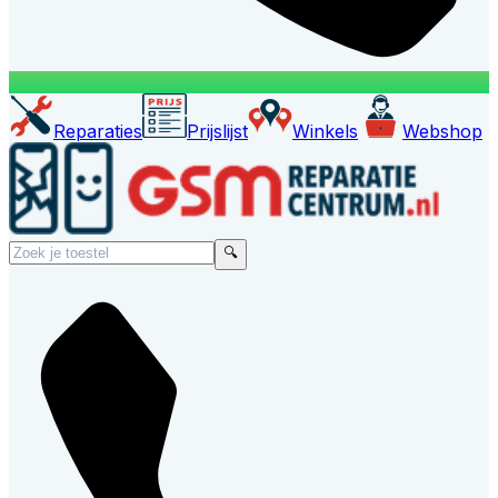
Reparaties
Prijslijst
Winkels
Webshop
🔍