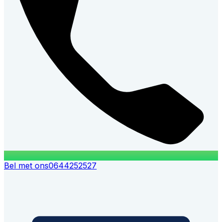
Bel met ons
0644252527