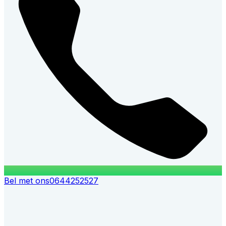
Bel met ons
0644252527