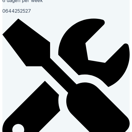
6 dagen per week
0644252527