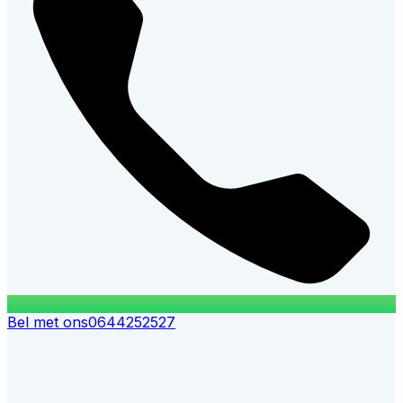
Bel met ons
0644252527