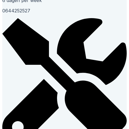
6 dagen per week
0644252527