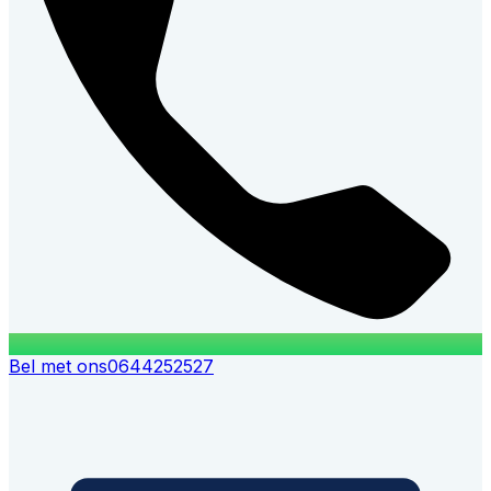
Bel met ons
0644252527