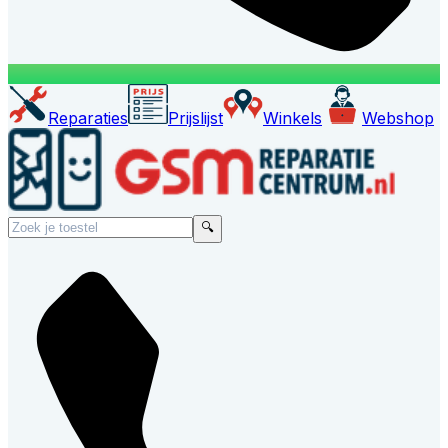
Reparaties
Prijslijst
Winkels
Webshop
🔍