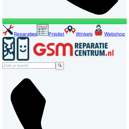
Reparaties
Prijslijst
Winkels
Webshop
🔍