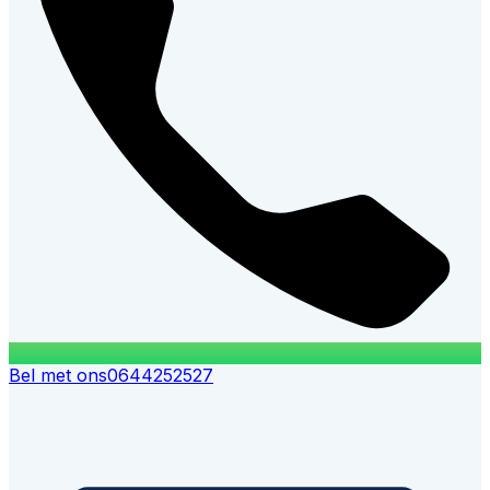
Bel met ons
0644252527