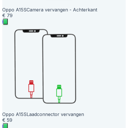
Oppo A15S
Camera vervangen - Achterkant
€ 79
i
Oppo A15S
Laadconnector vervangen
€ 59
i