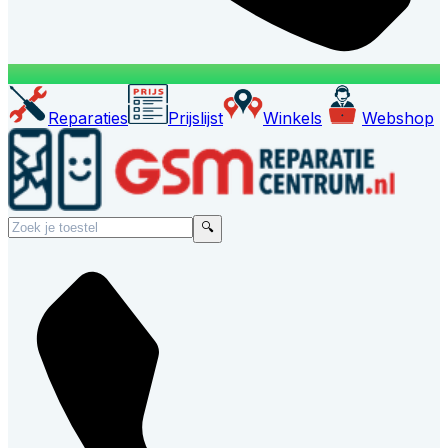
Reparaties
Prijslijst
Winkels
Webshop
🔍