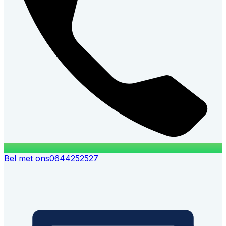
Bel met ons
0644252527