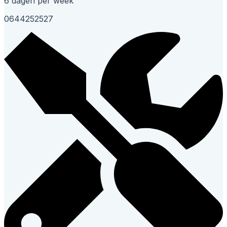
6 dagen per week
0644252527