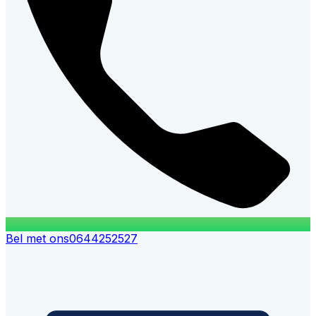
Bel met ons
0644252527