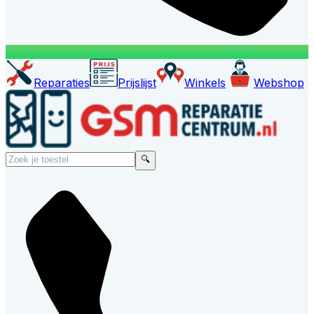
Reparaties
Prijslijst
Winkels
Webshop
🔍