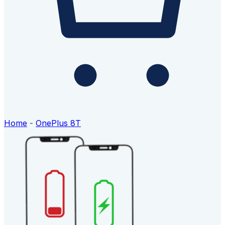
Home
-
OnePlus 8T