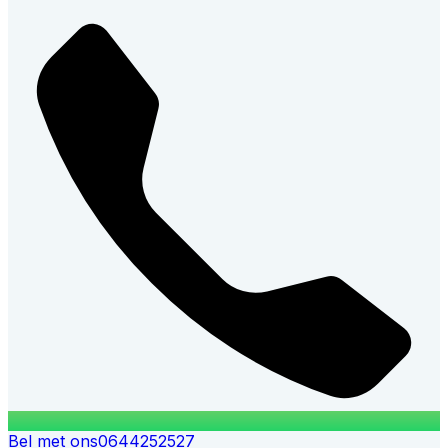
Bel met ons
0644252527