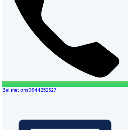
Bel met ons
0644252527