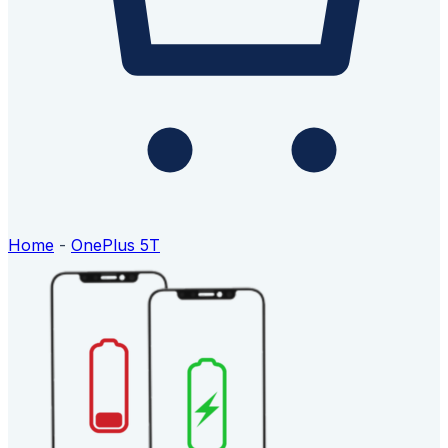
Home
-
OnePlus 5T