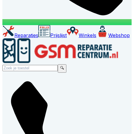
Reparaties
Prijslijst
Winkels
Webshop
🔍