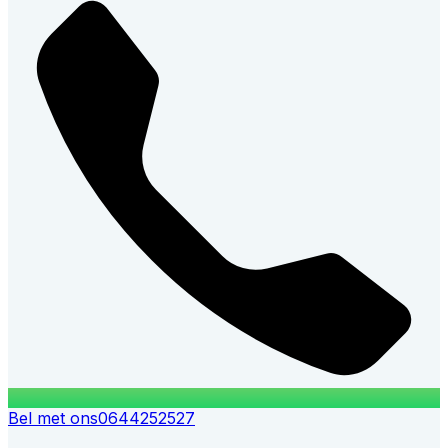
Bel met ons
0644252527