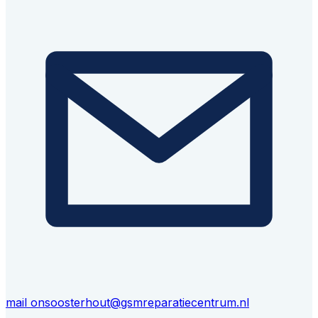
mail ons
oosterhout@gsmreparatiecentrum.nl