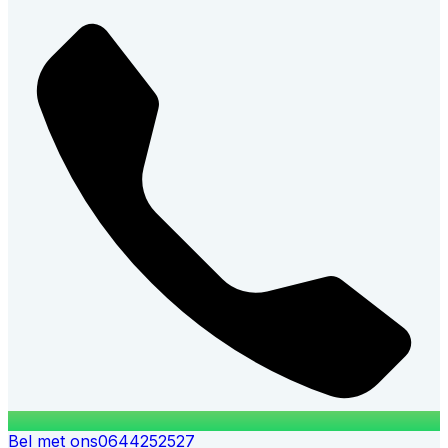
Bel met ons
0644252527