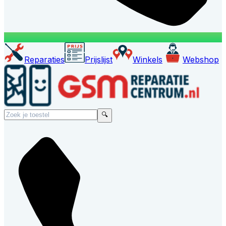
Reparaties
Prijslijst
Winkels
Webshop
🔍