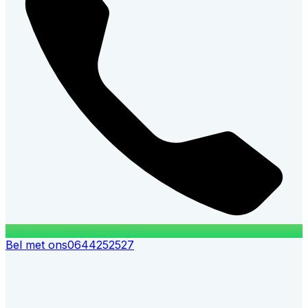
Bel met ons
0644252527