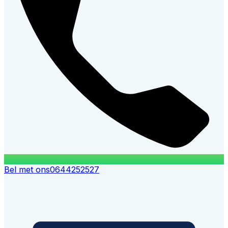
Bel met ons
0644252527