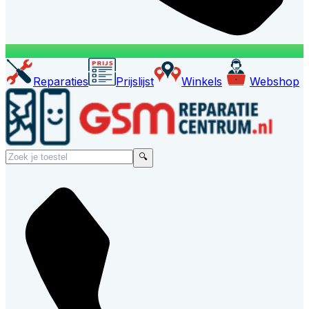
Reparaties
Prijslijst
Winkels
Webshop
🔍