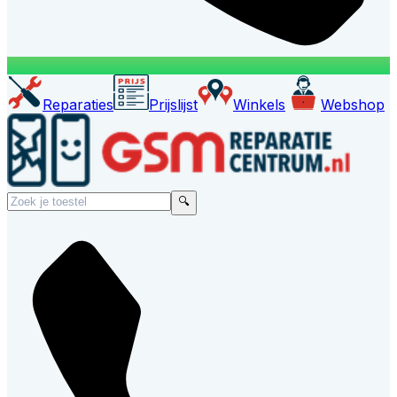
Reparaties
Prijslijst
Winkels
Webshop
🔍