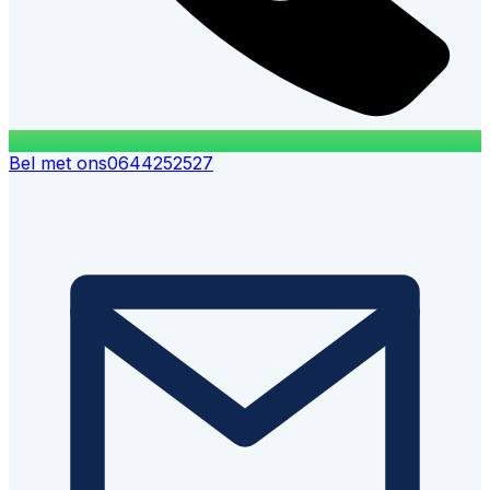
Bel met ons
0644252527