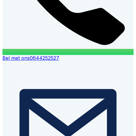
Bel met ons
0644252527