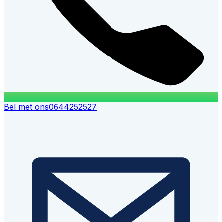
Bel met ons
0644252527