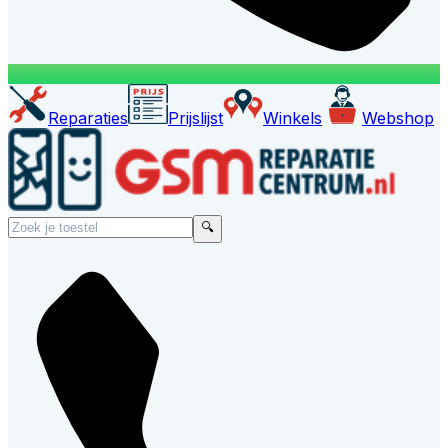
Reparaties
Prijslijst
Winkels
Webshop
🔍