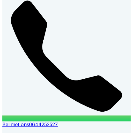
Bel met ons
0644252527