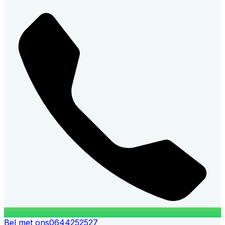
Bel met ons
0644252527