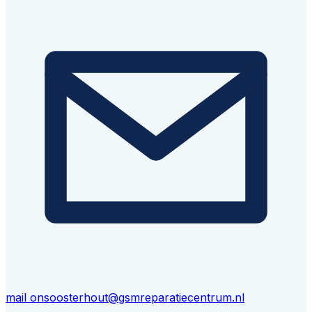
mail ons
oosterhout@gsmreparatiecentrum.nl