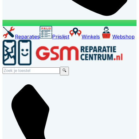
Reparaties
Prijslijst
Winkels
Webshop
🔍