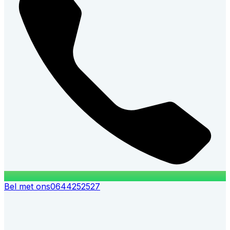
Bel met ons
0644252527