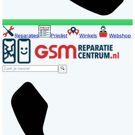
Reparaties
Prijslijst
Winkels
Webshop
🔍