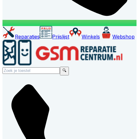
Reparaties
Prijslijst
Winkels
Webshop
🔍