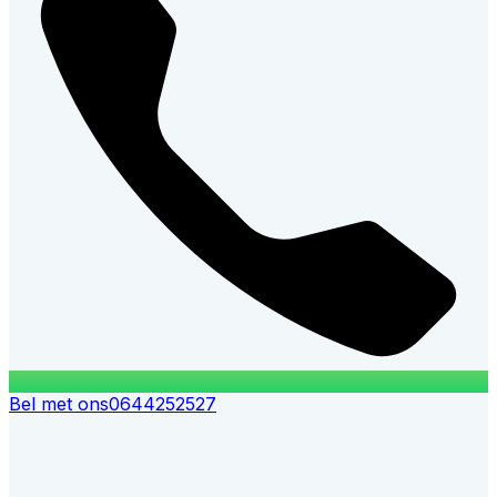
Bel met ons
0644252527