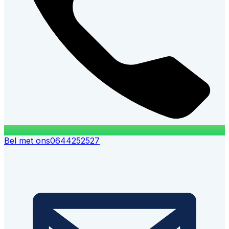
Bel met ons
0644252527