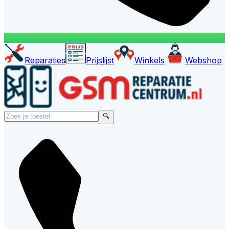
Reparaties
Prijslijst
Winkels
Webshop
🔍