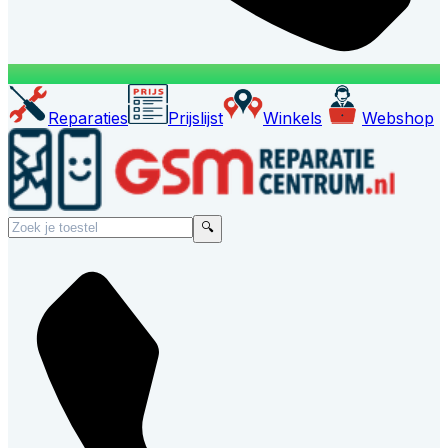
Reparaties
Prijslijst
Winkels
Webshop
🔍