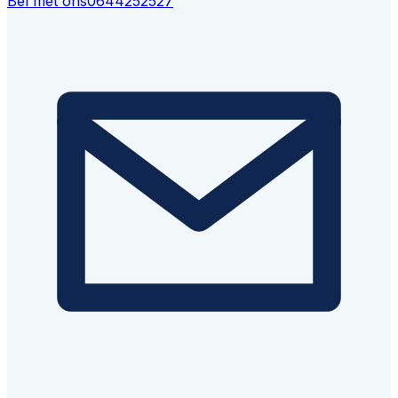
Bel met ons
0644252527