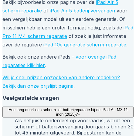
Bekijk bijvoorbeeld onze pagina over de
iPad Air 5
scherm reparatie
of
iPad Air 5 batterij vervangen
voor
een vergelijkbaar model uit een eerdere generatie. Of
misschien heb je een groter formaat nodig, zoals de
iPad
Pro 11 M4 scherm reparatie
of zoek je juist informatie
over de reguliere
iPad 10e generatie scherm reparatie
.
Bekijk ook onze andere iPads -
voor overige iPad
reparaties klik hier
.
Wil je snel prijzen opzoeken van andere modellen?
Bekijk dan onze prijslijst pagina.
Veelgestelde vragen
Hoe lang duurt een scherm- of batterijreparatie bij de iPad Air M3 11
inch (2025)?
−
Als het juiste onderdeel op voorraad is, wordt een
scherm- of batterijvervanging doorgaans binnen 30
tot 45 minuten uitgevoerd. Bij opsturen kan de