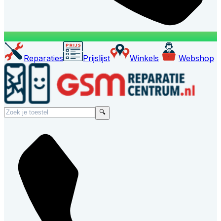
Reparaties
Prijslijst
Winkels
Webshop
🔍