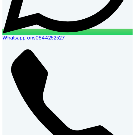
Whatsapp ons
0644252527