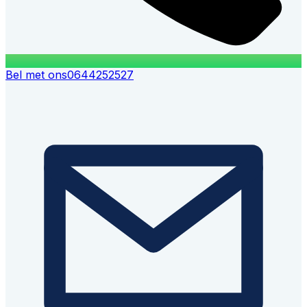
Bel met ons
0644252527