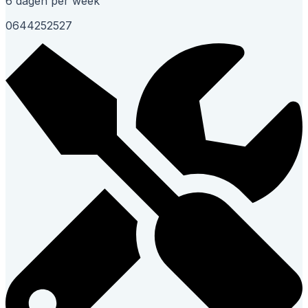
6 dagen per week
0644252527