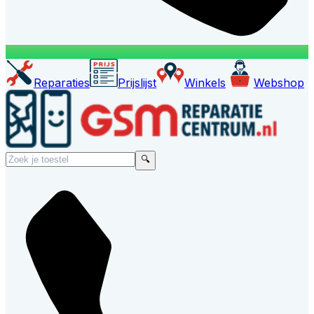
Reparaties
Prijslijst
Winkels
Webshop
🔍