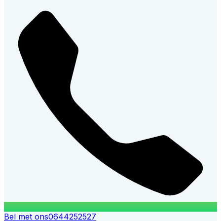
Bel met ons
0644252527