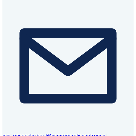
mail ons
oosterhout@gsmreparatiecentrum.nl