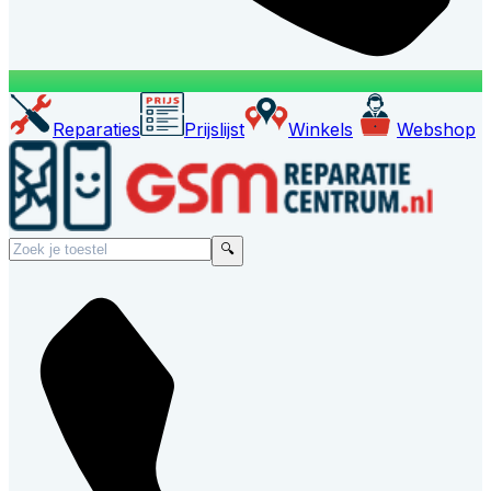
Reparaties
Prijslijst
Winkels
Webshop
🔍