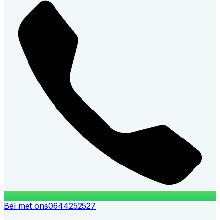
Bel met ons
0644252527