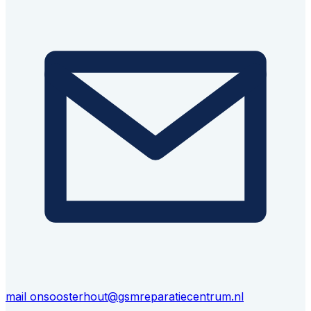
mail ons
oosterhout@gsmreparatiecentrum.nl