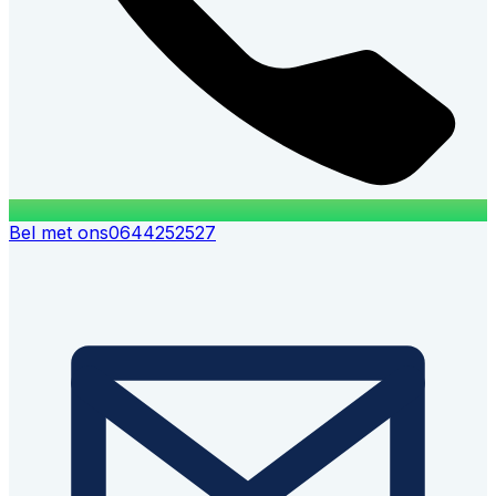
Bel met ons
0644252527