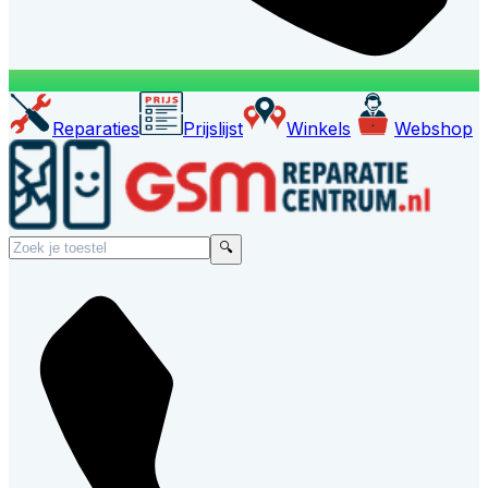
Reparaties
Prijslijst
Winkels
Webshop
🔍