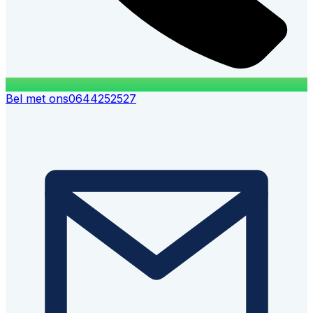
Bel met ons
0644252527