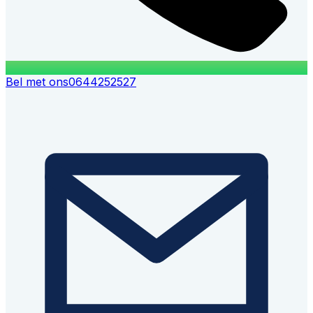
Bel met ons
0644252527