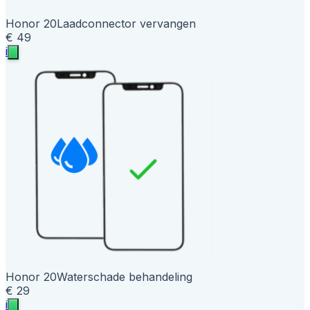
Honor 20
Laadconnector vervangen
€ 49
i
Honor 20
Waterschade behandeling
€ 29
i