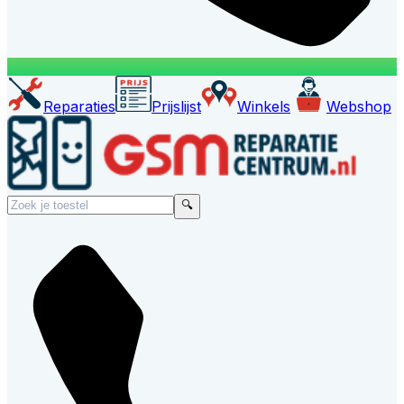
Reparaties
Prijslijst
Winkels
Webshop
🔍